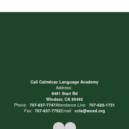
Cali Calmécac Language Academy
Address:
9491 Starr Rd
Windsor, CA 95492
Phone:
707-837-7747
Attendance Line:
707-620-1731
Fax:
707-837-7752
Email:
ccla@wusd.org